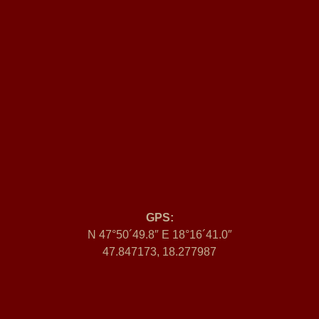
GPS:
N 47°50´49.8″ E 18°16´41.0″
47.847173, 18.277987