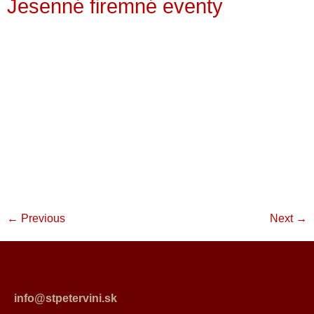
Jesenné firemné eventy
←
Previous
Next
→
info@stpetervini.sk